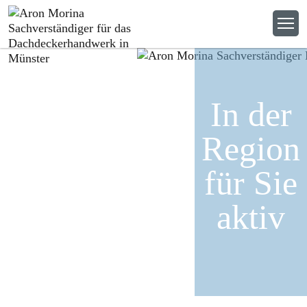
In der
Region
für Sie
aktiv