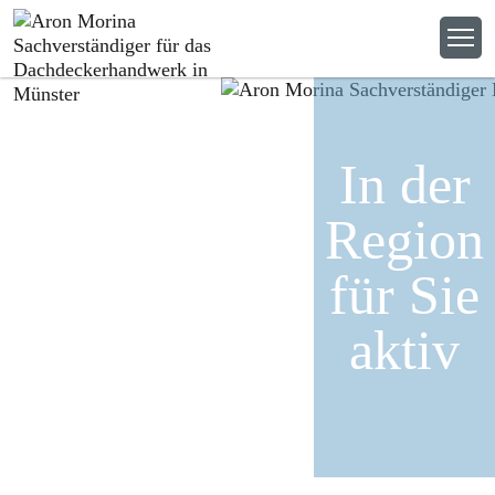
In der
Region
für Sie
aktiv